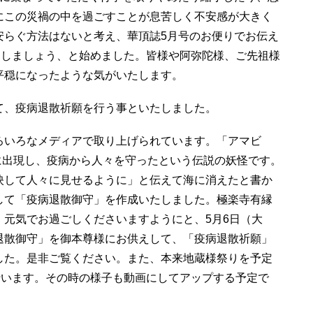
にこの災禍の中を過ごすことが息苦しく不安感が大きく
安らぐ方法はないと考え、華頂誌5月号のお便りでお伝え
たしましょう、と始めました。皆様や阿弥陀様、ご先祖様
平穏になったような気がいたします。
て、疫病退散祈願を行う事といたしました。
ろいろなメディアで取り上げられています。「アマビ
県に出現し、疫病から人々を守ったという伝説の妖怪です。
映して人々に見せるように」と伝えて海に消えたと書か
して「疫病退散御守」を作成いたしました。極楽寺有縁
元気でお過ごしくださいますようにと、5月6日（大
退散御守」を御本尊様にお供えして、「疫病退散祈願」
した。是非ご覧ください。また、本来地蔵様祭りを予定
行います。その時の様子も動画にしてアップする予定で