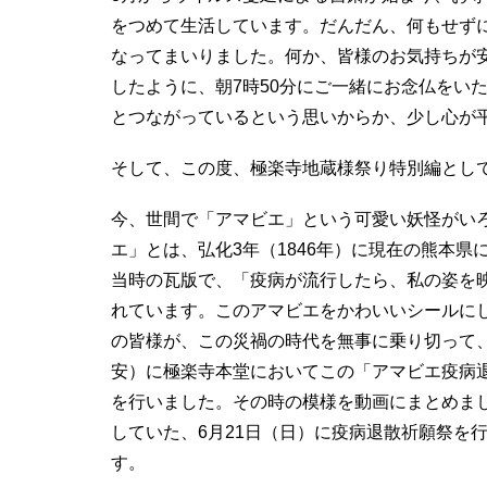
をつめて生活しています。だんだん、何もせず
なってまいりました。何か、皆様のお気持ちが
したように、朝7時50分にご一緒にお念仏をい
とつながっているという思いからか、少し心が
そして、この度、極楽寺地蔵様祭り特別編とし
今、世間で「アマビエ」という可愛い妖怪がい
エ」とは、弘化3年（1846年）に現在の熊本
当時の瓦版で、「疫病が流行したら、私の姿を
れています。このアマビエをかわいいシールに
の皆様が、この災禍の時代を無事に乗り切って、
安）に極楽寺本堂においてこの「アマビエ疫病
を行いました。その時の模様を動画にまとめま
していた、6月21日（日）に疫病退散祈願祭を
す。