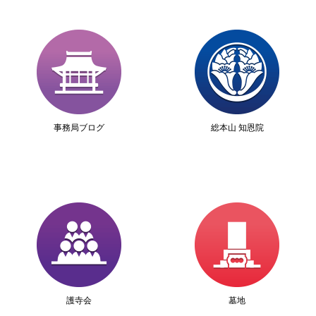
事務局ブログ
総本山 知恩院
護寺会
墓地