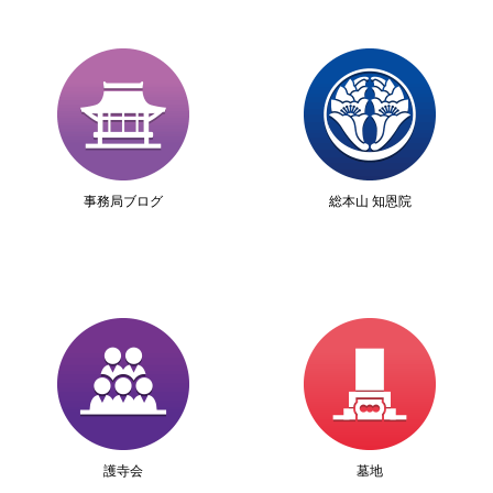
事務局ブログ
総本山 知恩院
護寺会
墓地