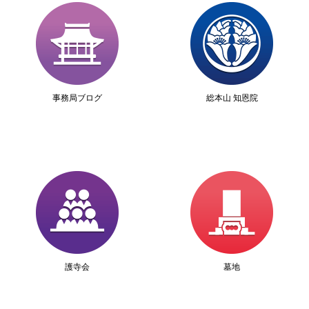
事務局ブログ
総本山 知恩院
護寺会
墓地