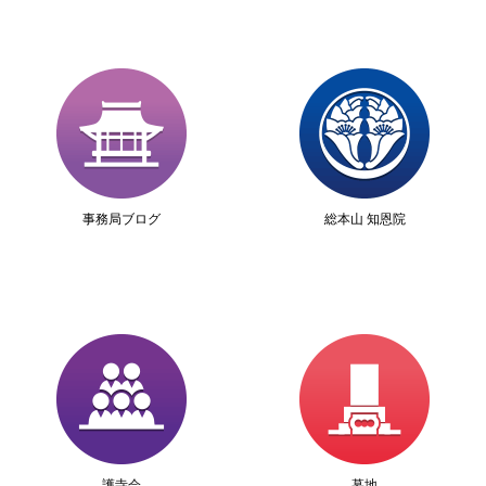
事務局ブログ
総本山 知恩院
護寺会
墓地