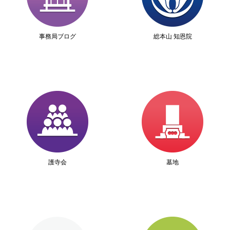
事務局ブログ
総本山 知恩院
護寺会
墓地