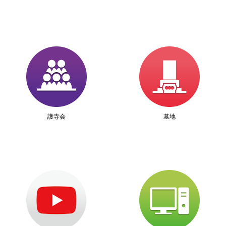
護寺会
墓地