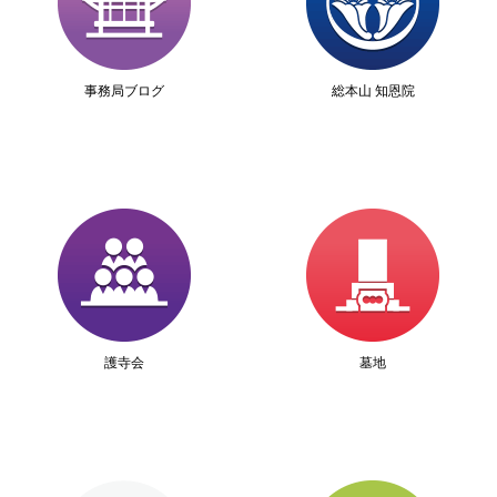
事務局ブログ
総本山 知恩院
護寺会
墓地