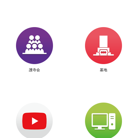
護寺会
墓地