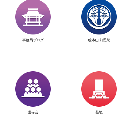
事務局ブログ
総本山 知恩院
護寺会
墓地