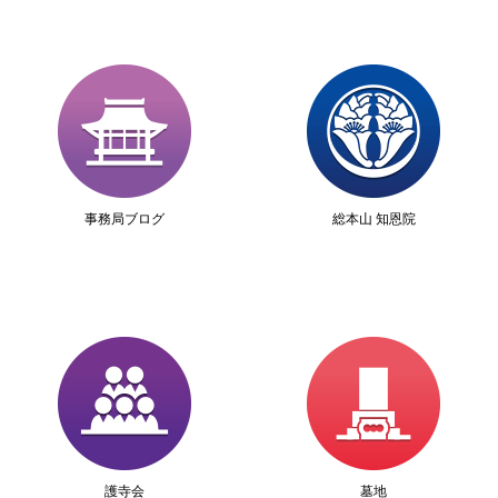
事務局ブログ
総本山 知恩院
護寺会
墓地