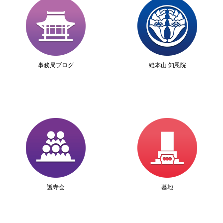
事務局ブログ
総本山 知恩院
護寺会
墓地