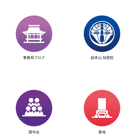
事務局ブログ
総本山 知恩院
護寺会
墓地